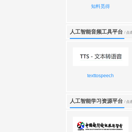
天工ai
豆绘AI
知料觅得
千图AI设计室
人工智能音频工具平台
/ 
魔音工坊
万兴智演
texttospeech
aippt
人工智能学习资源平台
/ 