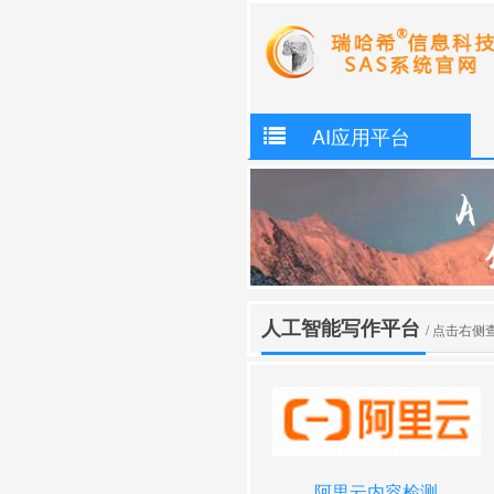
AI应用平台
人工智能写作平台
/ 点击右侧
自媒AI
⌈白日梦AI⌋
阿里云内容检测
_即梦AI