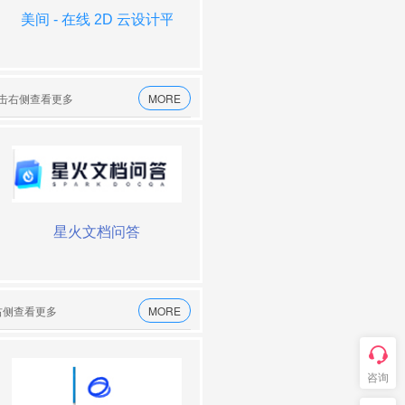
美间 - 在线 2D 云设计平台
百度简单搜索
syngents
创客贴
点击右侧查看更多
MORE
noisli.
星火文档问答
音剪
腾讯问卷
击右侧查看更多
MORE
咨询