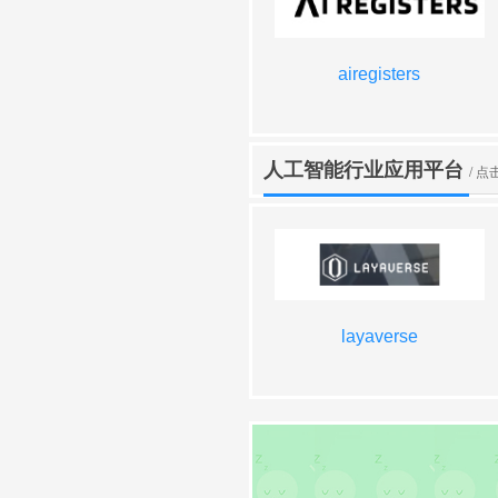
aitogrow
安全实验室
airegisters
清博舆情
人工智能行业应用平台
/ 
ures
网易瑶台
latitude
layaverse
theculturedao