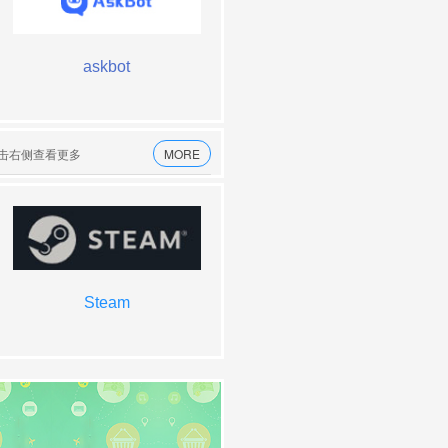
producthunt
askbot
theresanaiforthat
星图比特
点击右侧查看更多
MORE
bento
Steam
transvribe
orbofi