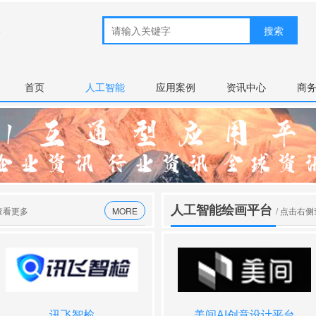
首页
人工智能
应用案例
资讯中心
商
人工智能绘画平台
查看更多
MORE
/ 点击右
讯飞智检
liblib AI
笔灵AI论文写作
美间AI创意设计平台