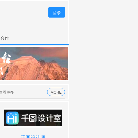
登录
务合作
侧查看更多
MORE
讯飞写作助手
千图设计师
文字游侠
360智绘