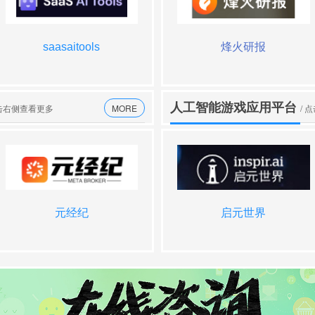
saasaitools
行研通
aiwizard
烽火研报
人工智能游戏应用平台
点击右侧查看更多
MORE
/ 
元经纪
Hidden Door
questionai
启元世界