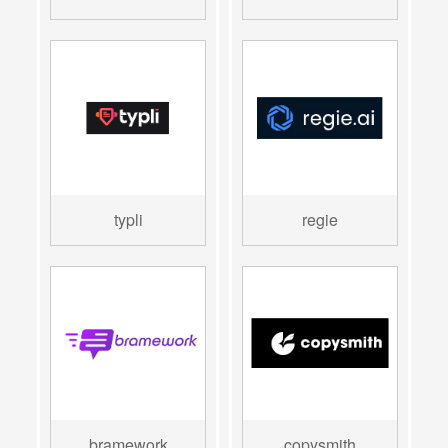
typli
regie
bramework
copysmith