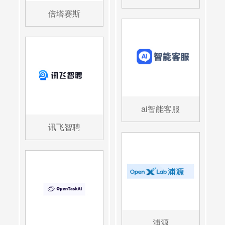
倍塔赛斯
ai智能客服
讯飞智聘
浦源