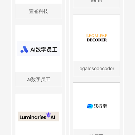
ferret
壹沓科技
legalesedecoder
ai数字员工