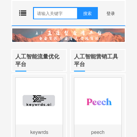
AI应用平台
登录
人工智能写作平台
首页
人工智能绘画平台
人工智能
人工智能视频平台
应用案例
人工智能流量优化
人工智能营销工具
人工智能对话平台
资讯中心
平台
平台
人工智能搜索引擎平台
商务合作
人工智能设计工具平台
人工智能音频工具平台
人工智能办公效率平台
人工智能学习资源平台
人工智能智能体平台
keywrds
peech