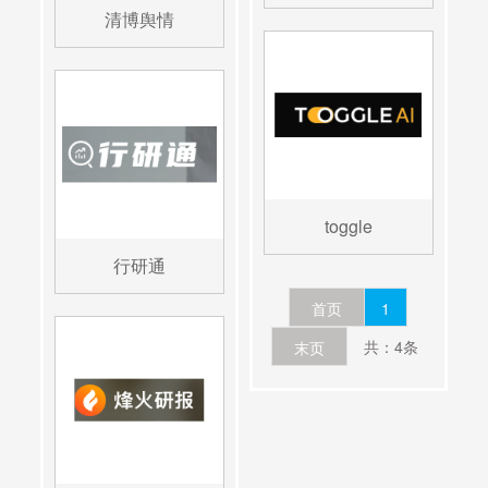
清博舆情
toggle
行研通
首页
1
共：4条
末页