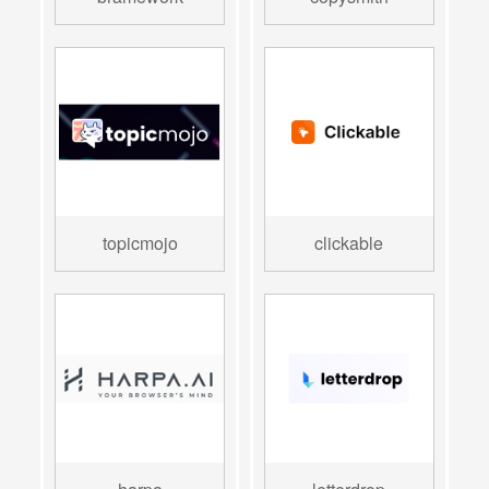
topicmojo
clickable