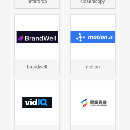
letterdrop
closerscopy
brandwell
motion