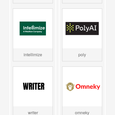
intellimize
poly
writer
omneky