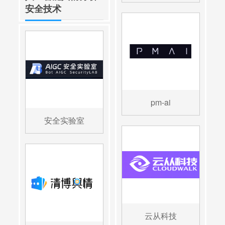
安全技术
pm-ai
安全实验室
云从科技