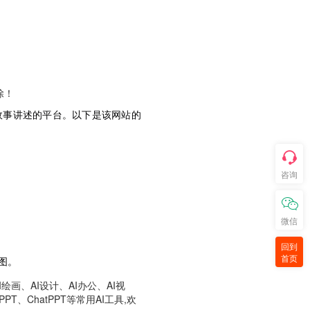
除！
增强故事讲述的平台。以下是该网站的
咨询
微信
回到
首页
图。
画、AI设计、AI办公、AI视
T、ChatPPT等常用AI工具,欢