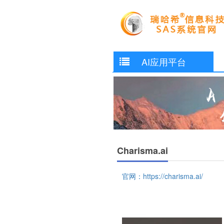
AI应用平台
Charisma.ai
官网：https://charisma.ai/