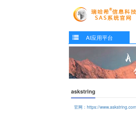
AI应用平台
askstring
官网：https://www.askstring.com