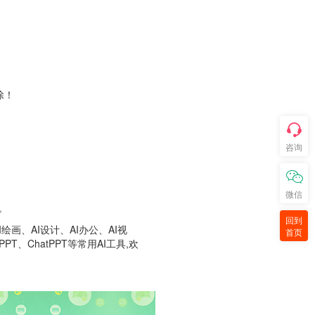
除！
咨询
微信
。
回到
画、AI设计、AI办公、AI视
首页
T、ChatPPT等常用AI工具,欢