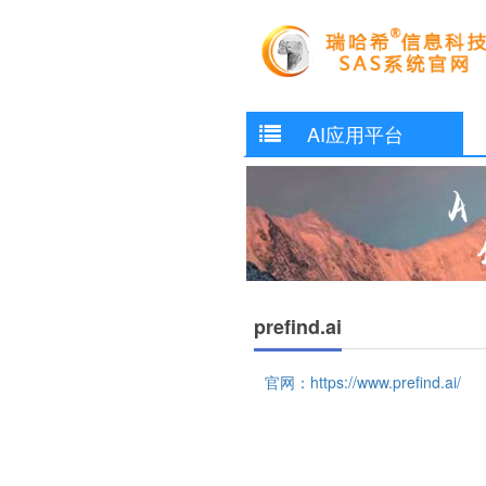
AI应用平台
prefind.ai
官网：https://www.prefind.ai/