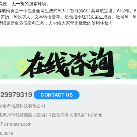
个高效、无干扰的搜索环境。
网页是一个包含全网生成式AI人工智能的AI工具导航宝塔、AI写作、AI绘
AI简历、AI数字人、文本转语音等、还包括小红书文案生成器、吐司Al、AIPP
持续更新更多便捷AI工具，力求给大家带来极致的使用体验！
829979319
CONTACT US
瑞哈希信息科技有限公司
省惠州市鹅岭西路龙西街3号政盈商务大厦5层F1-2单元
@51rehash.com
453612