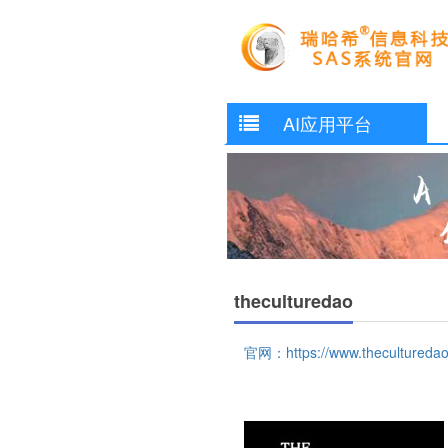
AI应用平台
theculturedao
官网：https://www.theculturedao