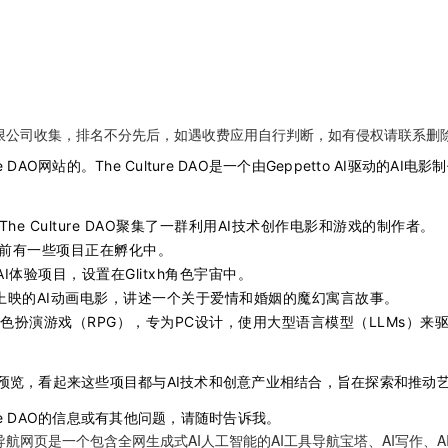
限公司收集，排名不分先后，如遇收费应用自行判断，如有侵权请联系删
e DAO网站的。The Culture DAO是一个由Geppetto AI驱动的
The Culture DAO聚集了一群利用AI技术创作电影和游戏的制作者。
前有一些项目正在孵化中。
I体验项目，设置在Glitxh角色宇宙中。
上映的AI动画电影，讲述一个关于爱情和婚姻的魔幻寓言故事。
角色扮演游戏（RPG），专为PC设计，使用大型语言模型（LLMs）来
预览，看起来这些项目都与AI技术和创意产业相结合，旨在探索和推动
ure DAO的信息或有其他问题，请随时告诉我。
网页是一个包含全网生成式AI人工智能的AI工具导航宝塔、AI写作、AI绘