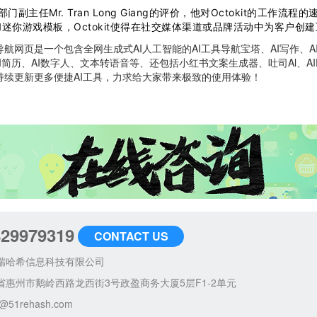
e数字部门副主任Mr. Tran Long Giang的评价，他对Octokit的工
迷你游戏模板，Octokit使得在社交媒体渠道或品牌活动中为客户创
网页是一个包含全网生成式AI人工智能的AI工具导航宝塔、AI写作、AI绘
AI简历、AI数字人、文本转语音等、还包括小红书文案生成器、吐司Al、AIPP
持续更新更多便捷AI工具，力求给大家带来极致的使用体验！
829979319
CONTACT US
瑞哈希信息科技有限公司
省惠州市鹅岭西路龙西街3号政盈商务大厦5层F1-2单元
@51rehash.com