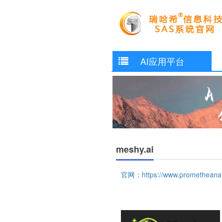
AI应用平台
meshy.ai
官网：https://www.prometheanai