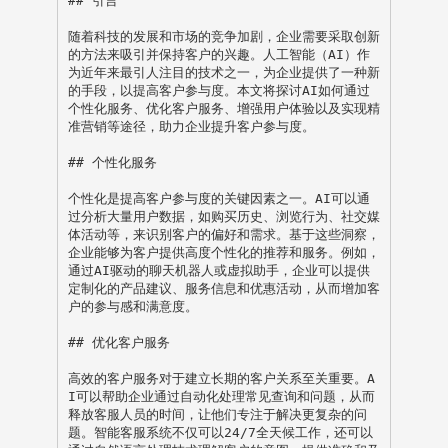
## 引言

人工智能大模型平台
随着科技的发展和市场的竞争加剧，企业需要采取创新
人工智能基础设施平台
的方法来吸引并保持客户的兴趣。人工智能（AI）作
为近年来最引人注目的技术之一，为企业提供了一种新
的手段，以提高客户参与度。本文将探讨AI如何通过
人工智能开发平台
个性化服务、优化客户服务、增强用户体验以及实现精
准营销等途径，助力企业提升客户参与度。

人工智能运用场景平台
## 个性化服务

人工智能行业运用平台
个性化是提高客户参与度的关键因素之一。AI可以通
人工智能游戏应用平台
过分析大量用户数据，如购买历史、浏览行为、社交媒
体活动等，来识别客户的偏好和需求。基于这些洞察，
企业能够为客户提供高度个性化的推荐和服务。例如，
通过AI驱动的聊天机器人或虚拟助手，企业可以提供
定制化的产品建议、服务信息和优惠活动，从而增加客
户的参与感和满意度。

## 优化客户服务

高效的客户服务对于建立长期的客户关系至关重要。A
I可以帮助企业通过自动化处理常见查询和问题，从而
释放客服人员的时间，让他们专注于解决更复杂的问
题。智能客服系统不仅可以24/7全天候工作，还可以